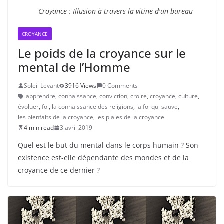
Croyance : Illusion à travers la vitine d'un bureau
CROYANCE
Le poids de la croyance sur le
mental de l’Homme
Soleil Levant
3916 Views
0 Comments
apprendre
,
connaissance
,
conviction
,
croire
,
croyance
,
culture
,
évoluer
,
foi
,
la connaissance des religions
,
la foi qui sauve
,
les bienfaits de la croyance
,
les plaies de la croyance
4 min read
3 avril 2019
Quel est le but du mental dans le corps humain ? Son
existence est-elle dépendante des mondes et de la
croyance de ce dernier ?