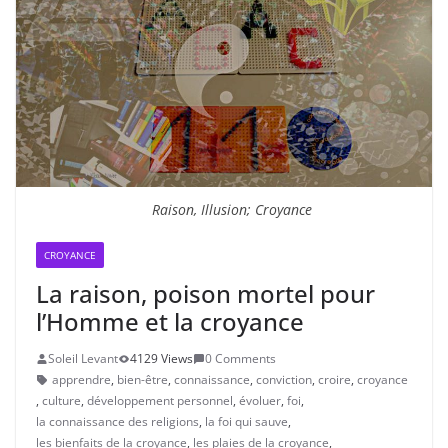
Raison, Illusion; Croyance
CROYANCE
La raison, poison mortel pour
l’Homme et la croyance
Soleil Levant
4129 Views
0 Comments
apprendre
,
bien-être
,
connaissance
,
conviction
,
croire
,
croyance
,
culture
,
développement personnel
,
évoluer
,
foi
,
la connaissance des religions
,
la foi qui sauve
,
les bienfaits de la croyance
,
les plaies de la croyance
,