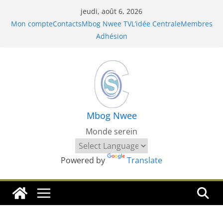
Passer
jeudi, août 6, 2026
au
Mon compte
Contacts
Mbog Nwee TV
L’idée Centrale
Membres
contenu
Adhésion
Mbog Nwee
Monde serein
Powered by
Translate