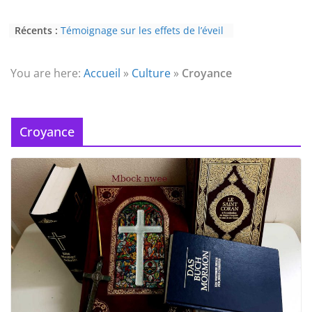
Récents :
Témoignage sur les effets de l’éveil
(3ème partie) : la psychose
Témoignage sur les effets de l’éveil
(2nde partie) : le paranormal
You are here:
Accueil
»
Culture
»
Croyance
Eveil au civisme (Partie 2) : voie de
l’éveil à la conscience
L’Homme et ses Mondes : co-créé et
monde créé (2nde partie)
Croyance
Témoignage sur les effets de l’éveil
(4ème partie) : la conscience