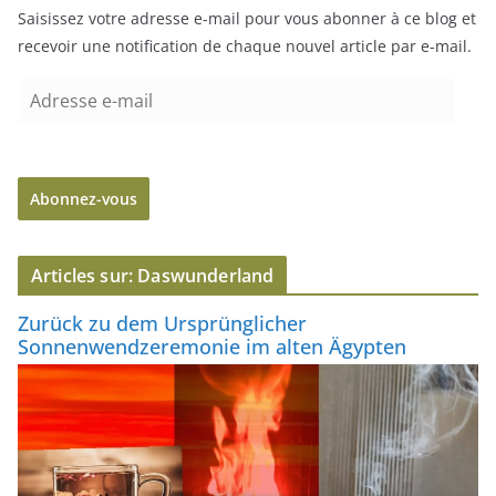
Saisissez votre adresse e-mail pour vous abonner à ce blog et
recevoir une notification de chaque nouvel article par e-mail.
A
d
r
e
Abonnez-vous
s
s
e
Articles sur: Daswunderland
e
-
Zurück zu dem Ursprünglicher
m
Sonnenwendzeremonie im alten Ägypten
a
i
l