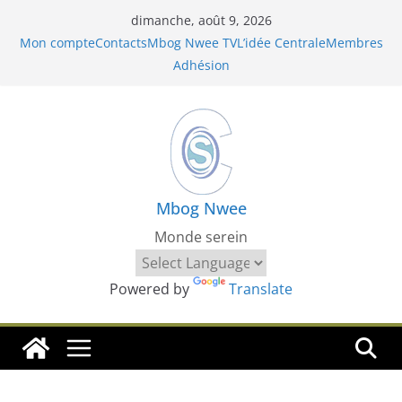
Passer
dimanche, août 9, 2026
au
Mon compte
Contacts
Mbog Nwee TV
L’idée Centrale
Membres
contenu
Adhésion
Mbog Nwee
Monde serein
Powered by
Translate