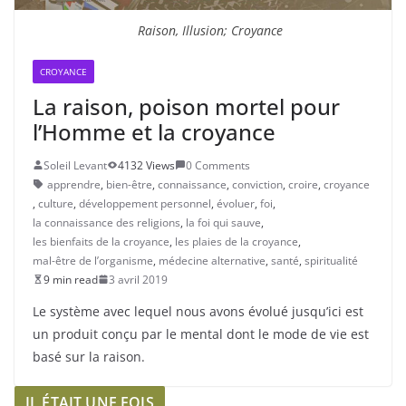
Raison, Illusion; Croyance
CROYANCE
La raison, poison mortel pour
l’Homme et la croyance
Soleil Levant
4132 Views
0 Comments
apprendre
,
bien-être
,
connaissance
,
conviction
,
croire
,
croyance
,
culture
,
développement personnel
,
évoluer
,
foi
,
la connaissance des religions
,
la foi qui sauve
,
les bienfaits de la croyance
,
les plaies de la croyance
,
mal-être de l’organisme
,
médecine alternative
,
santé
,
spiritualité
9 min read
3 avril 2019
Le système avec lequel nous avons évolué jusqu’ici est
un produit conçu par le mental dont le mode de vie est
basé sur la raison.
IL ÉTAIT UNE FOIS