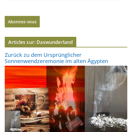
d
r
e
Abonnez-vous
s
s
e
Articles sur: Daswunderland
e
-
Zurück zu dem Ursprünglicher
m
Sonnenwendzeremonie im alten Ägypten
a
i
l