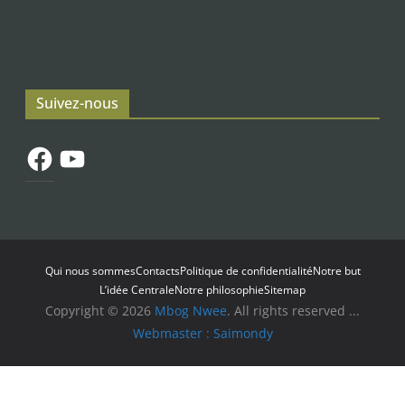
Suivez-nous
Facebook
YouTube
Qui nous sommes
Contacts
Politique de confidentialité
Notre but
L’idée Centrale
Notre philosophie
Sitemap
Copyright © 2026
Mbog Nwee
. All rights reserved ...
Webmaster : Saimondy