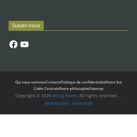
Suivez-nous
Facebook
YouTube
Qui nous sommes
Contacts
Politique de confidentialité
Notre but
L’idée Centrale
Notre philosophie
Sitemap
Copyright © 2026
Mbog Nwee
. All rights reserved ...
Webmaster : Saimondy