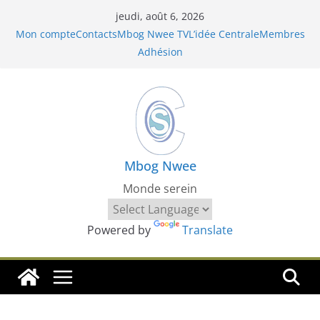
Passer
jeudi, août 6, 2026
au
Mon compte
Contacts
Mbog Nwee TV
L’idée Centrale
Membres
contenu
Adhésion
Mbog Nwee
Monde serein
Powered by
Translate