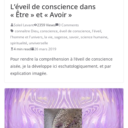
L’éveil de conscience dans
« Être » et « Avoir »
Soleil Levant
2359 Views
0 Comments
connaître Dieu
,
conscience
,
éveil de conscience
,
l'éveil
,
l'homme et l'univers
,
la vie
,
sagesse
,
savoir
,
science humaine
,
spiritualité
,
unviverselle
4 min read
26 mars 2019
Pour rendre la compréhension à l’éveil de conscience
aisée, je la développe ici eschatologiquement, et par
explication imagée.