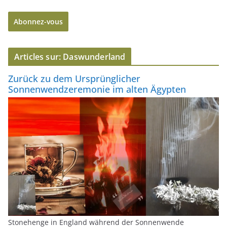
e
Abonnez-vous
s
s
e
Articles sur: Daswunderland
e
-
Zurück zu dem Ursprünglicher
m
Sonnenwendzeremonie im alten Ägypten
a
i
l
Stonehenge in England während der Sonnenwende