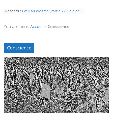
Récents :
Eveil au civisme (Partie 2) : voie de
l’éveil à la conscience
L’Homme et ses Mondes : co-créé et
monde créé (2nde partie)
You are here:
Accueil
»
Conscience
Témoignage sur les effets de l’éveil
(4ème partie) : la conscience
Témoignage sur les effets de l’éveil
(3ème partie) : la psychose
Conscience
Témoignage sur les effets de l’éveil
(2nde partie) : le paranormal