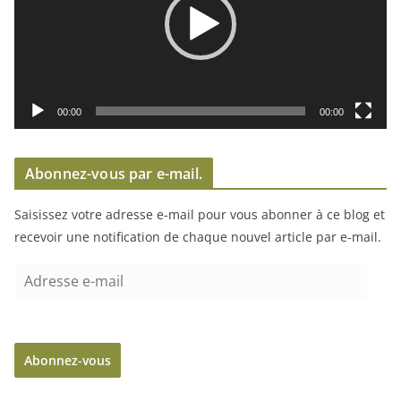
e
u
r
v
i
00:00
00:00
d
é
Abonnez-vous par e-mail.
o
Saisissez votre adresse e-mail pour vous abonner à ce blog et
recevoir une notification de chaque nouvel article par e-mail.
A
d
r
e
Abonnez-vous
s
s