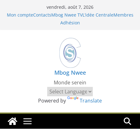
Passer
vendredi, août 7, 2026
au
Mon compte
Contacts
Mbog Nwee TV
L’idée Centrale
Membres
contenu
Adhésion
Mbog Nwee
Monde serein
Powered by
Translate