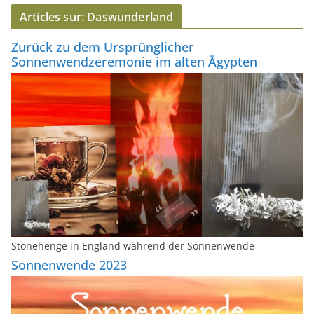
e
Articles sur: Daswunderland
e
-
Zurück zu dem Ursprünglicher
m
Sonnenwendzeremonie im alten Ägypten
a
i
l
Stonehenge in England während der Sonnenwende
Sonnenwende 2023