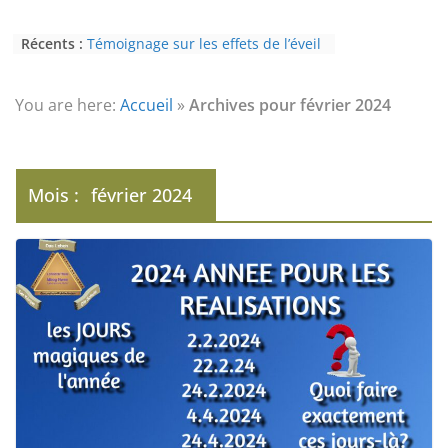
Récents :
Témoignage sur les effets de l’éveil
(3ème partie) : la psychose
Témoignage sur les effets de l’éveil
(2nde partie) : le paranormal
You are here:
Accueil
»
Archives pour février 2024
Eveil au civisme (Partie 2) : voie de
l’éveil à la conscience
L’Homme et ses Mondes : co-créé et
monde créé (2nde partie)
Mois :
février 2024
Témoignage sur les effets de l’éveil
(4ème partie) : la conscience