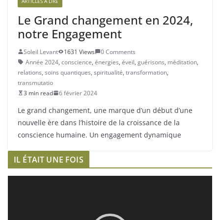
ARTICLES À LIRE
Le Grand changement en 2024,
notre Engagement
Soleil Levant
1631 Views
0 Comments
Année 2024
,
conscience
,
énergies
,
éveil
,
guérisons
,
méditation
,
relations
,
soins quantiques
,
spiritualité
,
transformation
,
transmutatio
3 min read
6 février 2024
Le grand changement, une marque d’un début d’une
nouvelle ère dans l’histoire de la croissance de la
conscience humaine. Un engagement dynamique
IL ÉTAIT UNE FOIS
L
e
c
t