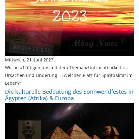
Mittwoch, 21. Juni 2023
Wir beschäftigen uns mit dem Thema « Unfruchtbarkeit »…
Ursachen und Linderung – „Welchen Platz für Spiritualität im
Leben?“
Die kulturelle Bedeutung des Sonnwendfestes in
Ägypten (Afrika) & Europa