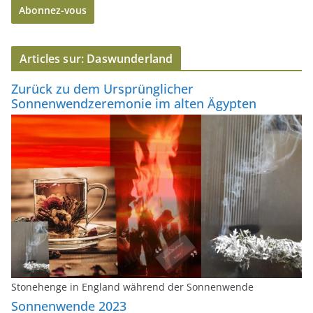
Abonnez-vous
s
s
e
Articles sur: Daswunderland
e
-
Zurück zu dem Ursprünglicher
m
Sonnenwendzeremonie im alten Ägypten
a
i
l
Stonehenge in England während der Sonnenwende
Sonnenwende 2023