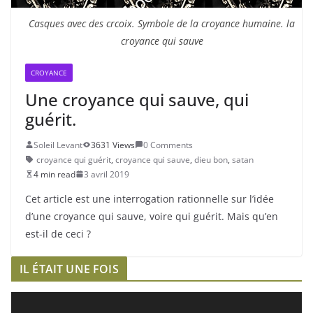
Casques avec des crcoix. Symbole de la croyance humaine. la
croyance qui sauve
CROYANCE
Une croyance qui sauve, qui
guérit.
Soleil Levant
3631 Views
0 Comments
croyance qui guérit
,
croyance qui sauve
,
dieu bon
,
satan
4 min read
3 avril 2019
Cet article est une interrogation rationnelle sur l’idée
d’une croyance qui sauve, voire qui guérit. Mais qu’en
est-il de ceci ?
IL ÉTAIT UNE FOIS
L