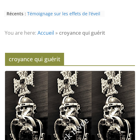
Récents :
Témoignage sur les effets de l’éveil
(3ème partie) : la psychose
Témoignage sur les effets de l’éveil
(2nde partie) : le paranormal
You are here:
Accueil
»
croyance qui guérit
Eveil au civisme (Partie 2) : voie de
l’éveil à la conscience
L’Homme et ses Mondes : co-créé et
monde créé (2nde partie)
croyance qui guérit
Témoignage sur les effets de l’éveil
(4ème partie) : la conscience