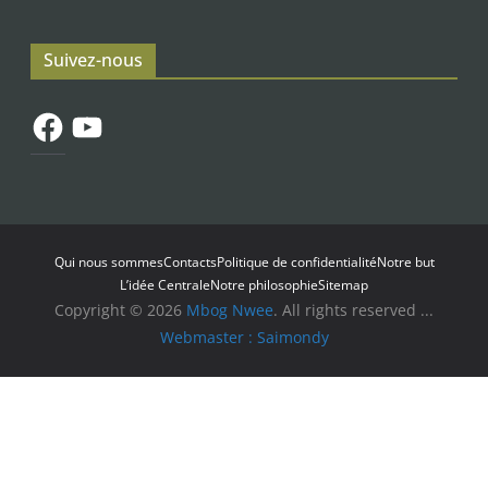
Suivez-nous
Facebook
YouTube
Qui nous sommes
Contacts
Politique de confidentialité
Notre but
L’idée Centrale
Notre philosophie
Sitemap
Copyright © 2026
Mbog Nwee
. All rights reserved ...
Webmaster : Saimondy