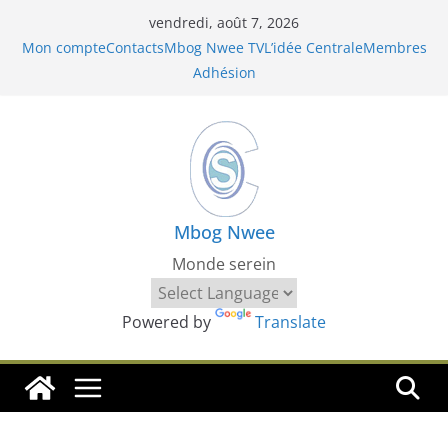
Passer
vendredi, août 7, 2026
au
Mon compte
Contacts
Mbog Nwee TV
L’idée Centrale
Membres
contenu
Adhésion
Mbog Nwee
Monde serein
Powered by
Translate