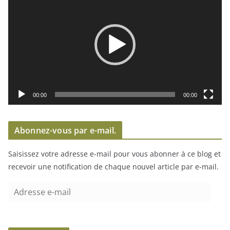
e
c
t
e
u
r
v
i
00:00
00:00
d
é
Abonnez-vous par e-mail.
o
Saisissez votre adresse e-mail pour vous abonner à ce blog et
recevoir une notification de chaque nouvel article par e-mail.
A
d
r
e