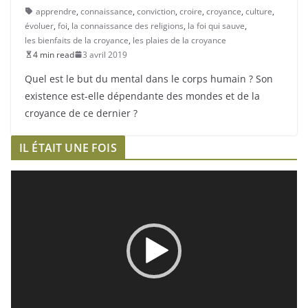
apprendre
,
connaissance
,
conviction
,
croire
,
croyance
,
culture
,
évoluer
,
foi
,
la connaissance des religions
,
la foi qui sauve
,
les bienfaits de la croyance
,
les plaies de la croyance
4 min read
3 avril 2019
Quel est le but du mental dans le corps humain ? Son
existence est-elle dépendante des mondes et de la
croyance de ce dernier ?
IL ÉTAIT UNE FOIS
L
e
c
t
e
u
r
v