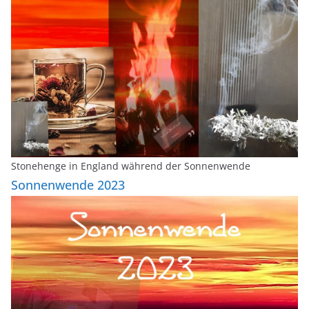
i
l
Stonehenge in England während der Sonnenwende
Sonnenwende 2023