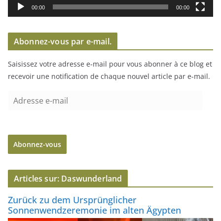
i
00:00
00:00
d
é
Abonnez-vous par e-mail.
o
Saisissez votre adresse e-mail pour vous abonner à ce blog et
recevoir une notification de chaque nouvel article par e-mail.
A
d
r
e
Abonnez-vous
s
s
e
Articles sur: Daswunderland
e
-
Zurück zu dem Ursprünglicher
m
Sonnenwendzeremonie im alten Ägypten
a