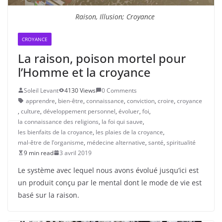
Raison, Illusion; Croyance
CROYANCE
La raison, poison mortel pour
l’Homme et la croyance
Soleil Levant
4130 Views
0 Comments
apprendre
,
bien-être
,
connaissance
,
conviction
,
croire
,
croyance
,
culture
,
développement personnel
,
évoluer
,
foi
,
la connaissance des religions
,
la foi qui sauve
,
les bienfaits de la croyance
,
les plaies de la croyance
,
mal-être de l’organisme
,
médecine alternative
,
santé
,
spiritualité
9 min read
3 avril 2019
Le système avec lequel nous avons évolué jusqu’ici est
un produit conçu par le mental dont le mode de vie est
basé sur la raison.