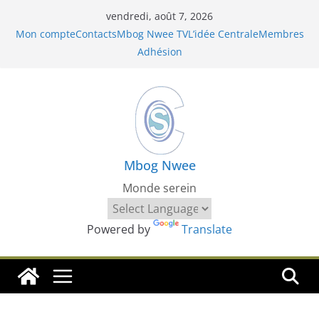
Passer
vendredi, août 7, 2026
au
Mon compte
Contacts
Mbog Nwee TV
L’idée Centrale
Membres
contenu
Adhésion
Mbog Nwee
Monde serein
Powered by
Translate