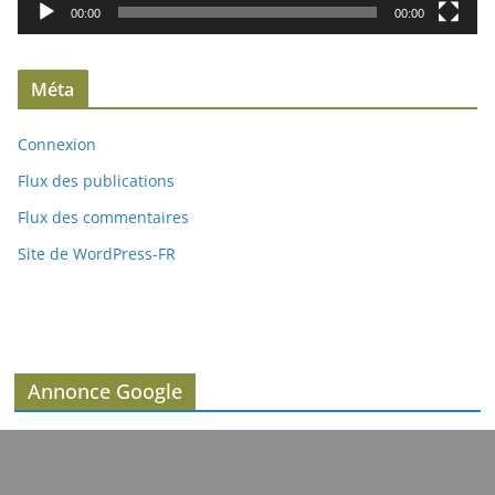
i
00:00
00:00
d
é
Méta
o
Connexion
Flux des publications
Flux des commentaires
Site de WordPress-FR
Annonce Google