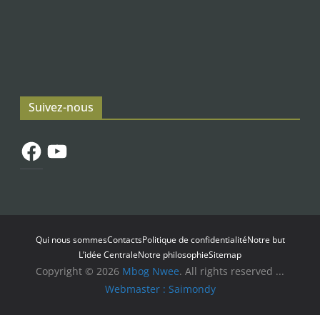
Suivez-nous
Facebook
YouTube
Qui nous sommes
Contacts
Politique de confidentialité
Notre but
L’idée Centrale
Notre philosophie
Sitemap
Copyright © 2026
Mbog Nwee
. All rights reserved ...
Webmaster : Saimondy