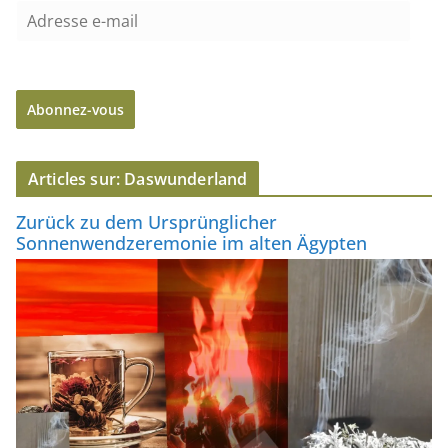
A
d
r
e
Abonnez-vous
s
s
e
Articles sur: Daswunderland
e
-
Zurück zu dem Ursprünglicher
m
Sonnenwendzeremonie im alten Ägypten
a
i
l