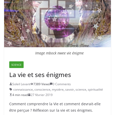
Image mbock nwee vie énigme
SCIENCE
La vie et ses énigmes
Soleil Levant
7389 Views
0 Comments
connaissance
,
conscience
,
mystère
,
savoir
,
science
,
spiritualité
4 min read
27 février 2019
Comment comprendre la Vie et comment devrait-elle
être perçue ? Réflexion sur la vie et ses énigmes.