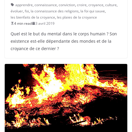
apprendre
,
connaissance
,
conviction
,
croire
,
croyance
,
culture
,
évoluer
,
foi
,
la connaissance des religions
,
la foi qui sauve
,
les bienfaits de la croyance
,
les plaies de la croyance
4 min read
3 avril 2019
Quel est le but du mental dans le corps humain ? Son
existence est-elle dépendante des mondes et de la
croyance de ce dernier ?