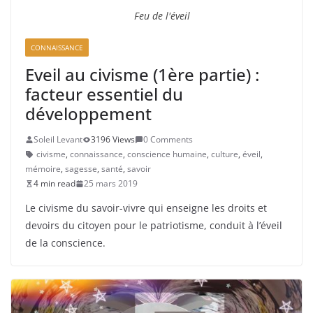
Feu de l'éveil
CONNAISSANCE
Eveil au civisme (1ère partie) :
facteur essentiel du
développement
Soleil Levant
3196 Views
0 Comments
civisme
,
connaissance
,
conscience humaine
,
culture
,
éveil
,
mémoire
,
sagesse
,
santé
,
savoir
4 min read
25 mars 2019
Le civisme du savoir-vivre qui enseigne les droits et
devoirs du citoyen pour le patriotisme, conduit à l’éveil
de la conscience.