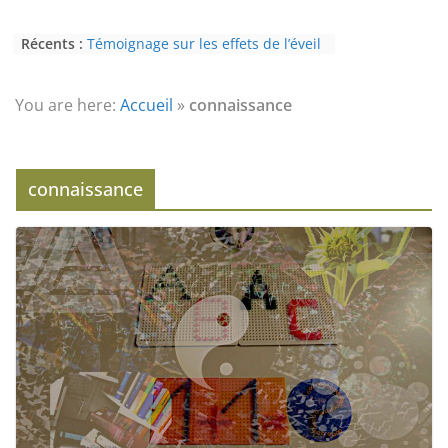
Récents :
Témoignage sur les effets de l’éveil
(3ème partie) : la psychose
Témoignage sur les effets de l’éveil
(2nde partie) : le paranormal
You are here:
Accueil
»
connaissance
Eveil au civisme (Partie 2) : voie de
l’éveil à la conscience
L’Homme et ses Mondes : co-créé et
monde créé (2nde partie)
connaissance
Témoignage sur les effets de l’éveil
(4ème partie) : la conscience