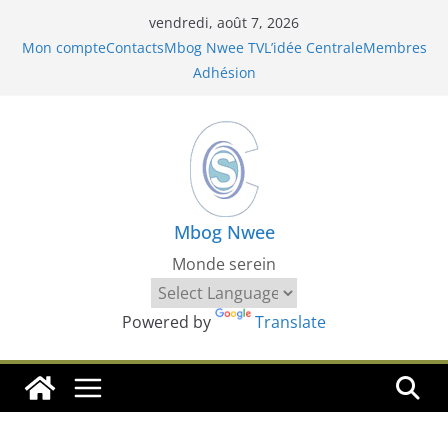
Passer
vendredi, août 7, 2026
au
Mon compte
Contacts
Mbog Nwee TV
L’idée Centrale
Membres
contenu
Adhésion
Mbog Nwee
Monde serein
Powered by
Translate