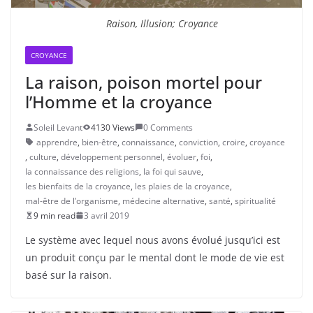
Raison, Illusion; Croyance
CROYANCE
La raison, poison mortel pour
l’Homme et la croyance
Soleil Levant
4130 Views
0 Comments
apprendre
,
bien-être
,
connaissance
,
conviction
,
croire
,
croyance
,
culture
,
développement personnel
,
évoluer
,
foi
,
la connaissance des religions
,
la foi qui sauve
,
les bienfaits de la croyance
,
les plaies de la croyance
,
mal-être de l’organisme
,
médecine alternative
,
santé
,
spiritualité
9 min read
3 avril 2019
Le système avec lequel nous avons évolué jusqu’ici est
un produit conçu par le mental dont le mode de vie est
basé sur la raison.