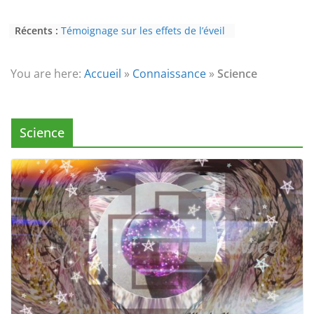
Récents :
Témoignage sur les effets de l’éveil
(3ème partie) : la psychose
Témoignage sur les effets de l’éveil
(2nde partie) : le paranormal
You are here:
Accueil
»
Connaissance
»
Science
Eveil au civisme (Partie 2) : voie de
l’éveil à la conscience
L’Homme et ses Mondes : co-créé et
monde créé (2nde partie)
Science
Témoignage sur les effets de l’éveil
(4ème partie) : la conscience