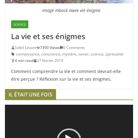
Image mbock nwee vie énigme
SCIENCE
La vie et ses énigmes
Soleil Levant
7390 Views
0 Comments
connaissance
,
conscience
,
mystère
,
savoir
,
science
,
spiritualité
4 min read
27 février 2019
Comment comprendre la Vie et comment devrait-elle
être perçue ? Réflexion sur la vie et ses énigmes.
IL ÉTAIT UNE FOIS
L
e
c
t