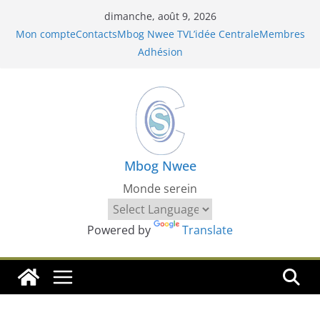
Passer
dimanche, août 9, 2026
au
Mon compte
Contacts
Mbog Nwee TV
L’idée Centrale
Membres
contenu
Adhésion
Mbog Nwee
Monde serein
Powered by
Translate