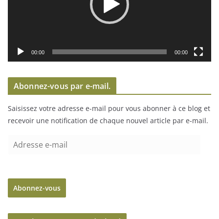
e
u
r
v
i
00:00
00:00
d
é
Abonnez-vous par e-mail.
o
Saisissez votre adresse e-mail pour vous abonner à ce blog et
recevoir une notification de chaque nouvel article par e-mail.
A
d
r
e
Abonnez-vous
s
s
e