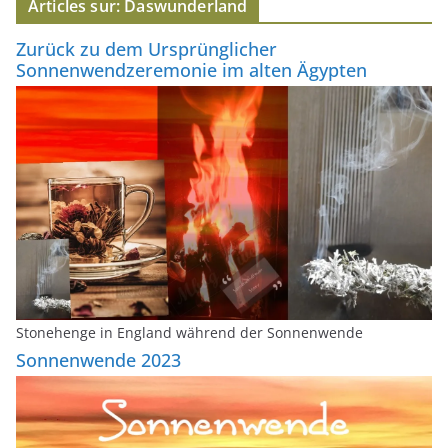
Articles sur: Daswunderland
e
-
Zurück zu dem Ursprünglicher
m
Sonnenwendzeremonie im alten Ägypten
a
i
l
Stonehenge in England während der Sonnenwende
Sonnenwende 2023