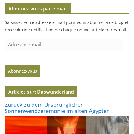
é
Abonnez-vous par e-mail.
o
Saisissez votre adresse e-mail pour vous abonner à ce blog et
recevoir une notification de chaque nouvel article par e-mail.
A
d
r
e
Abonnez-vous
s
s
e
Articles sur: Daswunderland
e
-
Zurück zu dem Ursprünglicher
m
Sonnenwendzeremonie im alten Ägypten
a
i
l