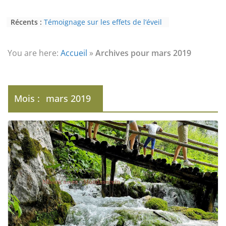
Récents :
Témoignage sur les effets de l’éveil
(3ème partie) : la psychose
Témoignage sur les effets de l’éveil
(2nde partie) : le paranormal
You are here:
Accueil
»
Archives pour mars 2019
Eveil au civisme (Partie 2) : voie de
l’éveil à la conscience
L’Homme et ses Mondes : co-créé et
monde créé (2nde partie)
Mois :
mars 2019
Témoignage sur les effets de l’éveil
(4ème partie) : la conscience