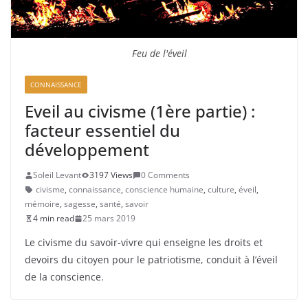
Feu de l'éveil
CONNAISSANCE
Eveil au civisme (1ère partie) :
facteur essentiel du
développement
Soleil Levant
3197 Views
0 Comments
civisme
,
connaissance
,
conscience humaine
,
culture
,
éveil
,
mémoire
,
sagesse
,
santé
,
savoir
4 min read
25 mars 2019
Le civisme du savoir-vivre qui enseigne les droits et
devoirs du citoyen pour le patriotisme, conduit à l’éveil
de la conscience.