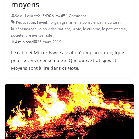
moyens
Soleil Levant
46490 Views
1 Comment
l'éducation
,
l'éveil
,
l'organigramme
,
la conscience
,
la culture
,
la dépendance
,
la paix des nations
,
la vie
,
le civisme
,
le patriotisme
,
société
,
vivre-ensemble
4 min read
25 mars 2019
Le cabinet Mbock-Nwee a élaboré un plan stratégique
pour le « Vivre-ensemble ». Quelques Stratégies et
Moyens sont à lire dans ce texte.