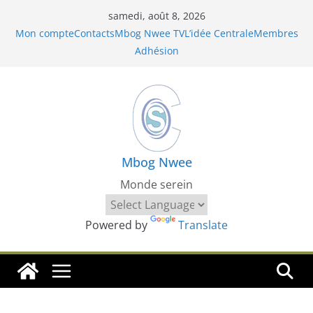
Passer
samedi, août 8, 2026
au
Mon compte
Contacts
Mbog Nwee TV
L’idée Centrale
Membres
contenu
Adhésion
Mbog Nwee
Monde serein
Powered by
Translate