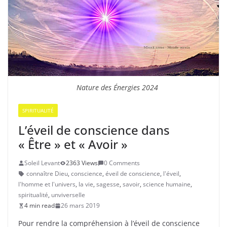
Nature des Énergies 2024
SPIRITUALITÉ
L’éveil de conscience dans
« Être » et « Avoir »
Soleil Levant
2363 Views
0 Comments
connaître Dieu
,
conscience
,
éveil de conscience
,
l'éveil
,
l'homme et l'univers
,
la vie
,
sagesse
,
savoir
,
science humaine
,
spiritualité
,
unviverselle
4 min read
26 mars 2019
Pour rendre la compréhension à l’éveil de conscience