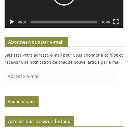
r
v
i
00:00
00:00
d
é
Abonnez-vous par e-mail.
o
Saisissez votre adresse e-mail pour vous abonner à ce blog et
recevoir une notification de chaque nouvel article par e-mail.
A
d
r
e
Abonnez-vous
s
s
e
Articles sur: Daswunderland
e