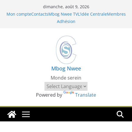
Passer
dimanche, août 9, 2026
au
Mon compte
Contacts
Mbog Nwee TV
L’idée Centrale
Membres
contenu
Adhésion
Mbog Nwee
Monde serein
Powered by
Translate