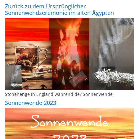
-
Zurück zu dem Ursprünglicher
m
Sonnenwendzeremonie im alten Ägypten
a
i
l
Stonehenge in England während der Sonnenwende
Sonnenwende 2023