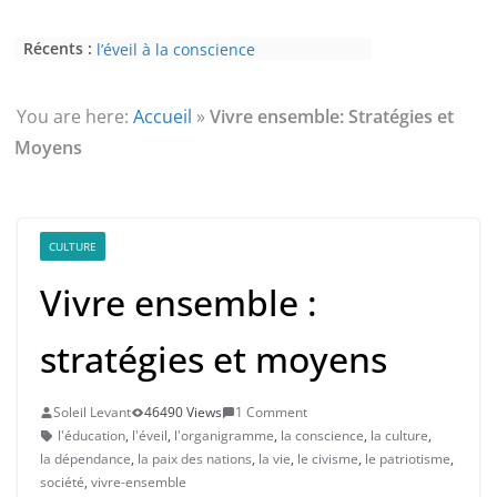
Récents :
L’Homme et ses Mondes : co-créé et
monde créé (2nde partie)
Témoignage sur les effets de l’éveil
(4ème partie) : la conscience
You are here:
Accueil
»
Vivre ensemble: Stratégies et
Témoignage sur les effets de l’éveil
Moyens
(3ème partie) : la psychose
Témoignage sur les effets de l’éveil
(2nde partie) : le paranormal
Eveil au civisme (Partie 2) : voie de
l’éveil à la conscience
CULTURE
Vivre ensemble :
stratégies et moyens
Soleil Levant
46490 Views
1 Comment
l'éducation
,
l'éveil
,
l'organigramme
,
la conscience
,
la culture
,
la dépendance
,
la paix des nations
,
la vie
,
le civisme
,
le patriotisme
,
société
,
vivre-ensemble