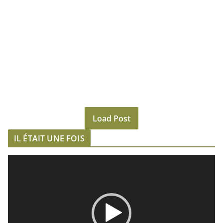
Load Post
IL ÉTAIT UNE FOIS
L
e
c
t
e
u