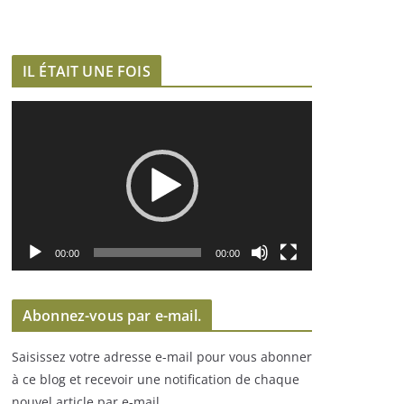
IL ÉTAIT UNE FOIS
L
e
c
t
e
u
r
00:00
00:00
v
i
Abonnez-vous par e-mail.
d
é
Saisissez votre adresse e-mail pour vous abonner
o
à ce blog et recevoir une notification de chaque
nouvel article par e-mail.