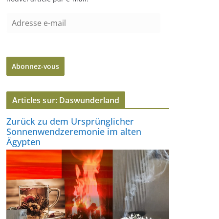
A
d
r
e
Abonnez-vous
s
s
e
Articles sur: Daswunderland
e
-
Zurück zu dem Ursprünglicher
m
Sonnenwendzeremonie im alten
a
Ägypten
i
l