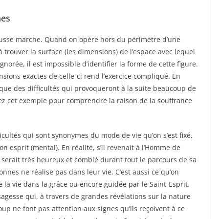
nes
e fausse marche. Quand on opère hors du périmètre d’une
 à trouver la surface (les dimensions) de l’espace avec lequel
gnorée, il est impossible d’identifier la forme de cette figure.
nsions exactes de celle-ci rend l’exercice compliqué. En
 que des difficultés qui provoqueront à la suite beaucoup de
sez cet exemple pour comprendre la raison de la souffrance
icultés qui sont synonymes du mode de vie qu’on s’est fixé,
on esprit (mental). En réalité, s’il revenait à l’Homme de
l serait très heureux et comblé durant tout le parcours de sa
onnes ne réalise pas dans leur vie. C’est aussi ce qu’on
 la vie dans la grâce ou encore guidée par le Saint-Esprit.
sagesse qui, à travers de grandes révélations sur la nature
oup ne font pas attention aux signes qu’ils reçoivent à ce