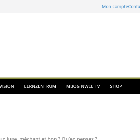
Mon compte
Conta
VISION
LERNZENTRUM
MBOG NWEE TV
SHOP
l un juge, méchant et bon ? Qu’en pensez ?