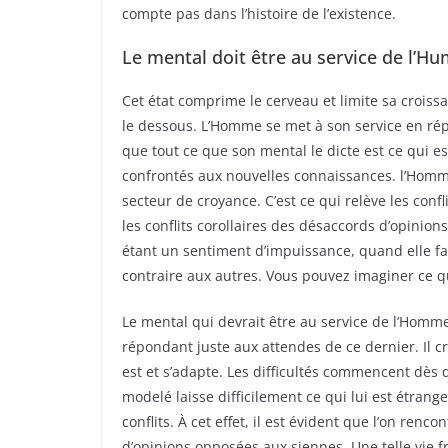
compte pas dans l’histoire de l’existence.
Le mental doit être au service de l’H
Cet état comprime le cerveau et limite sa croiss
le dessous. L’Homme se met à son service en répo
que tout ce que son mental le dicte est ce qui es
confrontés aux nouvelles connaissances. l’Homme
secteur de croyance. C’est ce qui relève les confli
les conflits corollaires des désaccords d’opinion
étant un sentiment d’impuissance, quand elle fai
contraire aux autres. Vous pouvez imaginer ce q
Le mental qui devrait être au service de l’Homm
répondant juste aux attendes de ce dernier. Il cr
est et s’adapte. Les difficultés commencent dès 
modelé laisse difficilement ce qui lui est étrang
conflits. À cet effet, il est évident que l’on renc
d’opinions opposées aux siennes. Une telle vie f