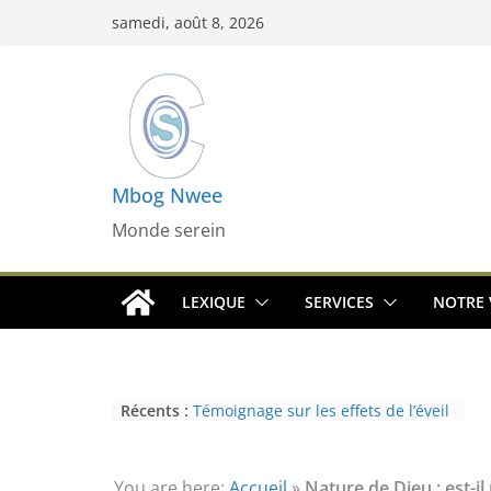
Passer
samedi, août 8, 2026
au
contenu
Mbog Nwee
Monde serein
LEXIQUE
SERVICES
NOTRE 
Récents :
Témoignage sur les effets de l’éveil
(3ème partie) : la psychose
Témoignage sur les effets de l’éveil
(2nde partie) : le paranormal
You are here:
Accueil
»
Nature de Dieu : est-i