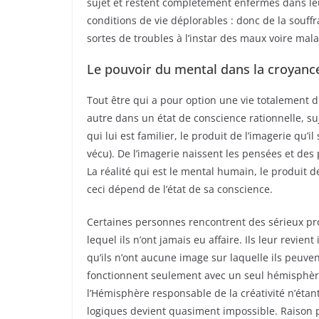
sujet et restent complètement enfermés dans leu
conditions de vie déplorables : donc de la souffra
sortes de troubles à l’instar des maux voire mal
Le pouvoir du mental dans la croyanc
Tout être qui a pour option une vie totalement 
autre dans un état de conscience rationnelle, su
qui lui est familier, le produit de l’imagerie qu’i
vécu). De l’imagerie naissent les pensées et des 
La réalité qui est le mental humain, le produit d
ceci dépend de l’état de sa conscience.
Certaines personnes rencontrent des sérieux pr
lequel ils n’ont jamais eu affaire. Ils leur revie
qu’ils n’ont aucune image sur laquelle ils peuven
fonctionnent seulement avec un seul hémisphère 
l’Hémisphère responsable de la créativité n’étan
logiques devient quasiment impossible. Raison p