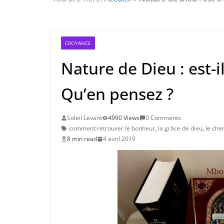
Eveil au civisme (Partie 2) : voie de
l’éveil à la conscience
L’Homme et ses Mondes : co-créé et
monde créé (2nde partie)
Témoignage sur les effets de l’éveil
CROYANCE
(4ème partie) : la conscience
Nature de Dieu : est-
Qu’en pensez ?
Soleil Levant
4990 Views
0 Comments
comment retrouver le bonheur
,
la grâce de dieu
,
le che
8 min read
4 avril 2019