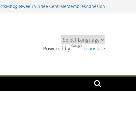
cts
Mbog Nwee TV
L’idée Centrale
Membres
Adhésion
Powered by
Translate