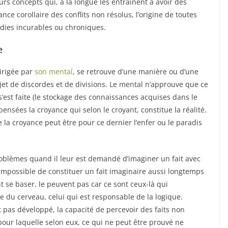
rs concepts qui, à la longue les entraînent à avoir des
nce corollaire des conflits non résolus, l’origine de toutes
adies incurables ou chroniques.
e
dirigée par
son mental
, se retrouve d’une manière ou d’une
jet de discordes et de divisions. Le mental n’approuve que ce
l s’est faite (le stockage des connaissances acquises dans le
pensées la croyance qui selon le croyant, constitue la réalité.
e la croyance peut être pour ce dernier l’enfer ou le paradis
oblèmes quand il leur est demandé d’imaginer un fait avec
nt impossible de constituer un fait imaginaire aussi longtemps
t se baser. le peuvent pas car ce sont ceux-là qui
du cerveau, celui qui est responsable de la logique.
t pas développé, la capacité de percevoir des faits non
our laquelle selon eux, ce qui ne peut être prouvé ne