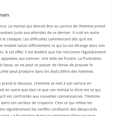
umain
ance. Le mental qui devrait être au service de l’Homme prend
ndant juste aux attendes de ce dernier. Il croit en outre
t et s’adapte. Les difficultés commencent dès qu’il est
 modelé laisse difficilement ce qui lui est étrange dans son
ts. À cet effet, il est évident que l’on rencontre régulièrement
s opposées aux siennes. Une telle vie frustre. La frustration
t fasse, on ne peut se passer de l’envie de prouver le
u’elle peut produire dans les états d’être des hommes.
e prend le dessous. L’Homme se met à son service en
oit en outre que tout ce que son mental le dicte est ce qui
qu’il est confrontés aux nouvelles connaissances. l’Homme
e dans son secteur de croyance. C’est ce qui relève les
ontre régulièrement les conflits corollaires des désaccords
rustre. La frustration étant un sentiment d’impuissance,