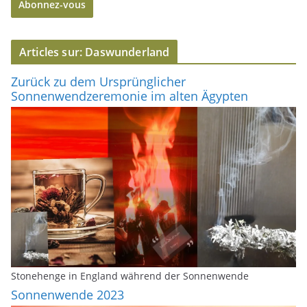
Abonnez-vous
s
s
e
Articles sur: Daswunderland
e
-
Zurück zu dem Ursprünglicher
m
Sonnenwendzeremonie im alten Ägypten
a
i
l
Stonehenge in England während der Sonnenwende
Sonnenwende 2023