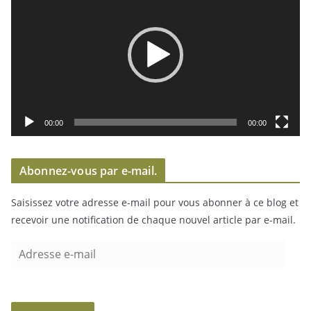
c
t
e
u
r
v
i
00:00
00:00
d
é
Abonnez-vous par e-mail.
o
Saisissez votre adresse e-mail pour vous abonner à ce blog et
recevoir une notification de chaque nouvel article par e-mail.
A
d
r
e