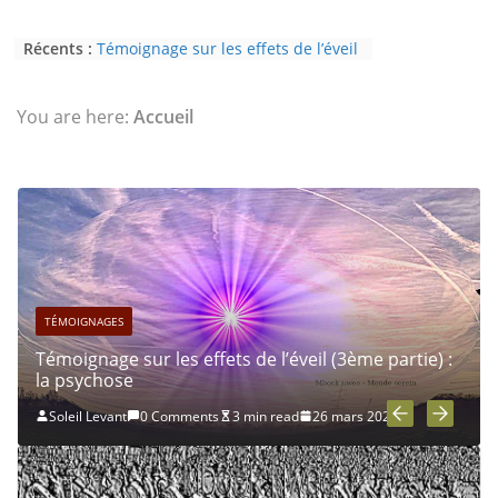
Récents :
Témoignage sur les effets de l’éveil
(2nde partie) : le paranormal
Eveil au civisme (Partie 2) : voie de
l’éveil à la conscience
You are here:
Accueil
L’Homme et ses Mondes : co-créé et
monde créé (2nde partie)
Témoignage sur les effets de l’éveil
(4ème partie) : la conscience
Témoignage sur les effets de l’éveil
(3ème partie) : la psychose
TÉMOIGNAGES
:
Témoignage sur les effets de l’éveil (2nde partie) :
le paranormal
Soleil Levant
0 Comments
5 min read
26 mars 2024