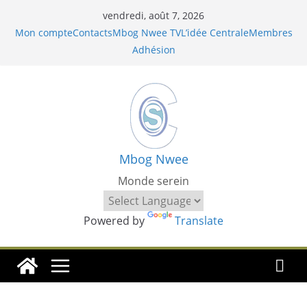
Passer
vendredi, août 7, 2026
au
Mon compte
Contacts
Mbog Nwee TV
L’idée Centrale
Membres
contenu
Adhésion
Mbog Nwee
Monde serein
Powered by
Translate