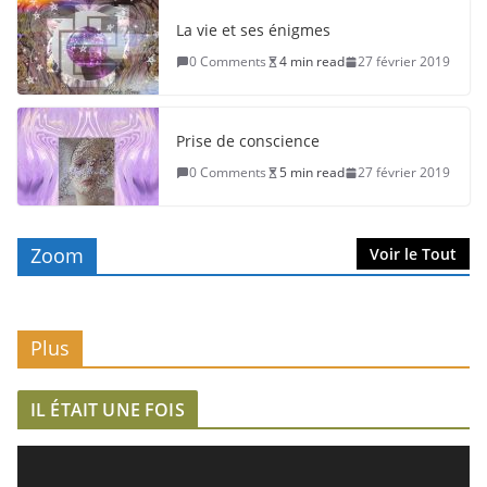
La vie et ses énigmes
0 Comments
4 min read
27 février 2019
Prise de conscience
0 Comments
5 min read
27 février 2019
Zoom
Voir le Tout
Plus
IL ÉTAIT UNE FOIS
L
e