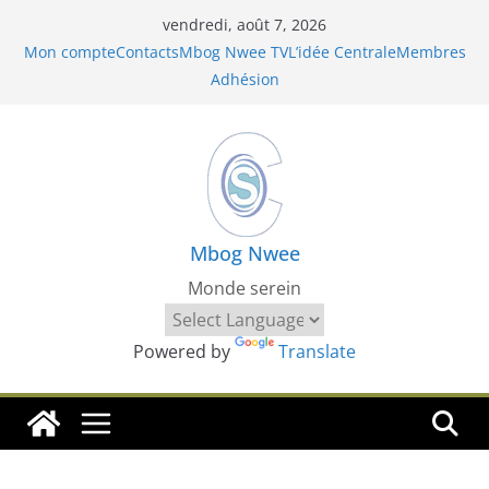
Passer
vendredi, août 7, 2026
au
Mon compte
Contacts
Mbog Nwee TV
L’idée Centrale
Membres
contenu
Adhésion
Mbog Nwee
Monde serein
Powered by
Translate