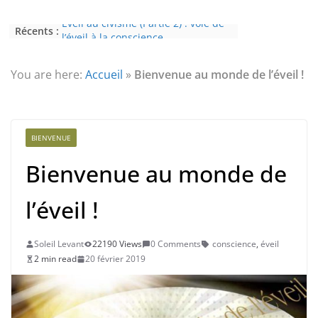
Récents :
L’Homme et ses Mondes : co-créé et
monde créé (2nde partie)
Témoignage sur les effets de l’éveil
(4ème partie) : la conscience
You are here:
Accueil
»
Bienvenue au monde de l’éveil !
Témoignage sur les effets de l’éveil
(3ème partie) : la psychose
Témoignage sur les effets de l’éveil
(2nde partie) : le paranormal
BIENVENUE
Eveil au civisme (Partie 2) : voie de
l’éveil à la conscience
Bienvenue au monde de
l’éveil !
Soleil Levant
22190 Views
0 Comments
conscience
,
éveil
2 min read
20 février 2019