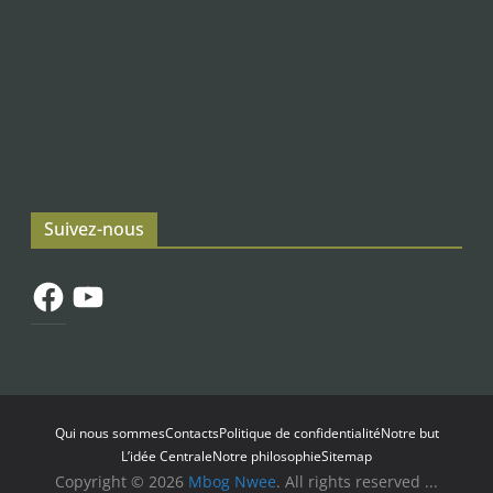
Suivez-nous
Facebook
YouTube
Qui nous sommes
Contacts
Politique de confidentialité
Notre but
L’idée Centrale
Notre philosophie
Sitemap
Copyright © 2026
Mbog Nwee
. All rights reserved ...