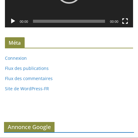
r
v
i
00:00
00:00
d
é
Méta
o
Connexion
Flux des publications
Flux des commentaires
Site de WordPress-FR
Annonce Google