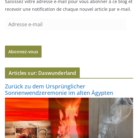
Saisissez votre adresse e-mail pour vous abonner à ce blog et
recevoir une notification de chaque nouvel article par e-mail.
A
d
r
e
Abonnez-vous
s
s
e
Articles sur: Daswunderland
e
-
Zurück zu dem Ursprünglicher
m
Sonnenwendzeremonie im alten Ägypten
a
i
l