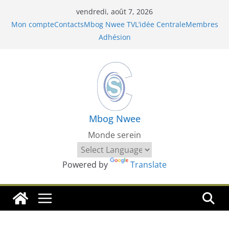
Passer
vendredi, août 7, 2026
au
Mon compte
Contacts
Mbog Nwee TV
L’idée Centrale
Membres
contenu
Adhésion
Mbog Nwee
Monde serein
Powered by
Translate