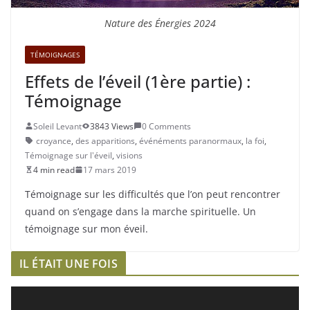
Nature des Énergies 2024
TÉMOIGNAGES
Effets de l’éveil (1ère partie) :
Témoignage
Soleil Levant
3843 Views
0 Comments
croyance
,
des apparitions
,
événéments paranormaux
,
la foi
,
Témoignage sur l'éveil
,
visions
4 min read
17 mars 2019
Témoignage sur les difficultés que l’on peut rencontrer
quand on s’engage dans la marche spirituelle. Un
témoignage sur mon éveil.
IL ÉTAIT UNE FOIS
L