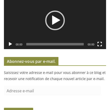
e
c
t
e
u
r
v
i
00:00
00:00
d
é
Abonnez-vous par e-mail.
o
Saisissez votre adresse e-mail pour vous abonner à ce blog et
recevoir une notification de chaque nouvel article par e-mail.
A
d
r
e