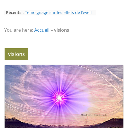
Récents :
Témoignage sur les effets de l’éveil
(3ème partie) : la psychose
Témoignage sur les effets de l’éveil
(2nde partie) : le paranormal
You are here:
Accueil
»
visions
Eveil au civisme (Partie 2) : voie de
l’éveil à la conscience
L’Homme et ses Mondes : co-créé et
monde créé (2nde partie)
visions
Témoignage sur les effets de l’éveil
(4ème partie) : la conscience