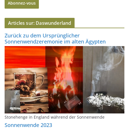
Abonnez-vous
s
s
e
Articles sur: Daswunderland
e
-
Zurück zu dem Ursprünglicher
m
Sonnenwendzeremonie im alten Ägypten
a
i
l
Stonehenge in England während der Sonnenwende
Sonnenwende 2023