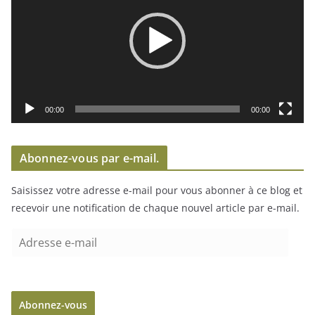
c
t
e
u
r
v
i
00:00
00:00
d
é
Abonnez-vous par e-mail.
o
Saisissez votre adresse e-mail pour vous abonner à ce blog et
recevoir une notification de chaque nouvel article par e-mail.
A
d
r
e
Abonnez-vous
s