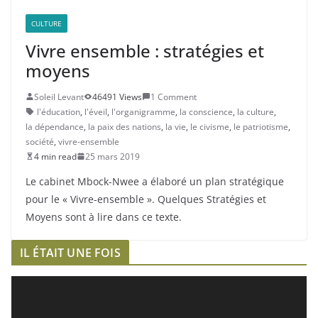
CULTURE
Vivre ensemble : stratégies et
moyens
Soleil Levant
46491 Views
1 Comment
l'éducation
,
l'éveil
,
l'organigramme
,
la conscience
,
la culture
,
la dépendance
,
la paix des nations
,
la vie
,
le civisme
,
le patriotisme
,
société
,
vivre-ensemble
4 min read
25 mars 2019
Le cabinet Mbock-Nwee a élaboré un plan stratégique
pour le « Vivre-ensemble ». Quelques Stratégies et
Moyens sont à lire dans ce texte.
IL ÉTAIT UNE FOIS
L
e