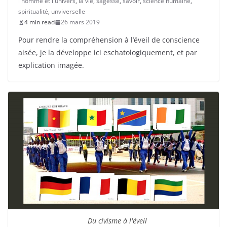
l'homme et l'univers
,
la vie
,
sagesse
,
savoir
,
science humaine
,
spiritualité
,
unviverselle
4 min read
26 mars 2019
Pour rendre la compréhension à l’éveil de conscience
aisée, je la développe ici eschatologiquement, et par
explication imagée.
Du civisme à l'éveil