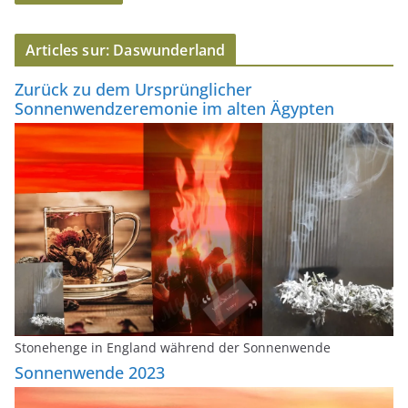
s
e
Articles sur: Daswunderland
e
-
Zurück zu dem Ursprünglicher
m
Sonnenwendzeremonie im alten Ägypten
a
i
l
Stonehenge in England während der Sonnenwende
Sonnenwende 2023