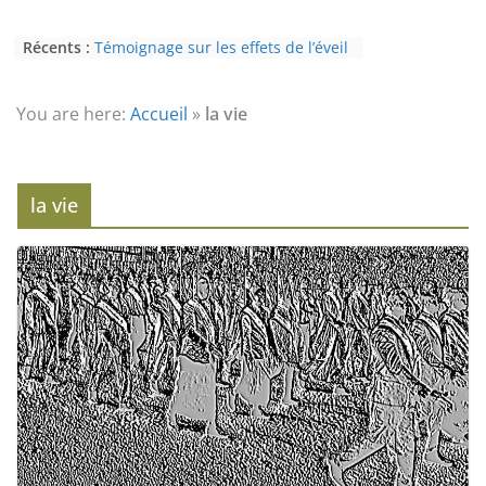
Récents :
Témoignage sur les effets de l’éveil
(3ème partie) : la psychose
Témoignage sur les effets de l’éveil
(2nde partie) : le paranormal
You are here:
Accueil
»
la vie
Eveil au civisme (Partie 2) : voie de
l’éveil à la conscience
L’Homme et ses Mondes : co-créé et
monde créé (2nde partie)
la vie
Témoignage sur les effets de l’éveil
(4ème partie) : la conscience