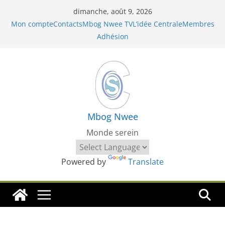
Passer
dimanche, août 9, 2026
au
Mon compte
Contacts
Mbog Nwee TV
L’idée Centrale
Membres
contenu
Adhésion
Mbog Nwee
Monde serein
Powered by
Translate