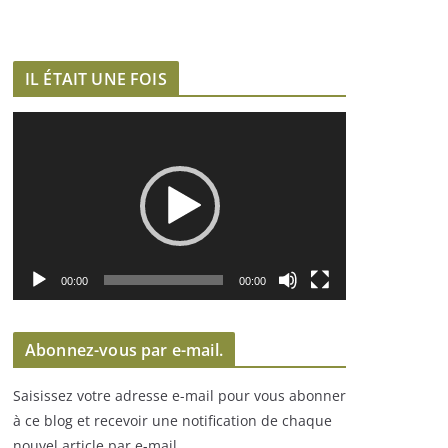
IL ÉTAIT UNE FOIS
L
e
c
t
e
u
r
00:00
00:00
v
i
Abonnez-vous par e-mail.
d
é
Saisissez votre adresse e-mail pour vous abonner
o
à ce blog et recevoir une notification de chaque
nouvel article par e-mail.