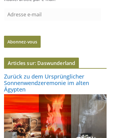
A
d
r
e
Abonnez-vous
s
s
e
Articles sur: Daswunderland
e
-
Zurück zu dem Ursprünglicher
m
Sonnenwendzeremonie im alten
a
Ägypten
i
l