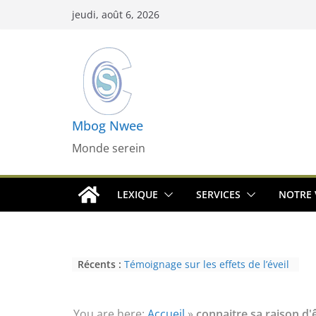
Passer
jeudi, août 6, 2026
au
contenu
Mbog Nwee
Monde serein
LEXIQUE
SERVICES
NOTRE 
Récents :
Témoignage sur les effets de l’éveil
(3ème partie) : la psychose
Témoignage sur les effets de l’éveil
(2nde partie) : le paranormal
You are here:
Accueil
»
connaitre sa raison d'ê