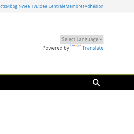
cts
Mbog Nwee TV
L’idée Centrale
Membres
Adhésion
Powered by
Translate