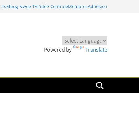
cts
Mbog Nwee TV
L’idée Centrale
Membres
Adhésion
Powered by
Translate