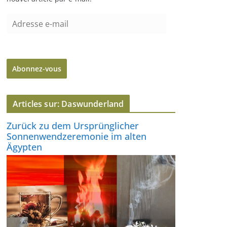
A
d
r
e
Abonnez-vous
s
s
e
Articles sur: Daswunderland
e
-
Zurück zu dem Ursprünglicher
m
Sonnenwendzeremonie im alten
a
Ägypten
i
l