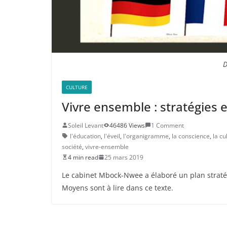
D
CULTURE
Vivre ensemble : stratégies
Soleil Levant
46486 Views
1 Comment
l'éducation
,
l'éveil
,
l'organigramme
,
la conscience
,
la cu
société
,
vivre-ensemble
4 min read
25 mars 2019
Le cabinet Mbock-Nwee a élaboré un plan stratég
Moyens sont à lire dans ce texte.