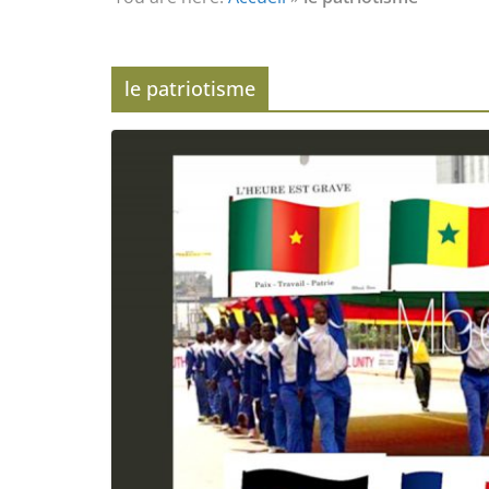
Eveil au civisme (Partie 2) : voie de
l’éveil à la conscience
L’Homme et ses Mondes : co-créé et
monde créé (2nde partie)
le patriotisme
Témoignage sur les effets de l’éveil
(4ème partie) : la conscience