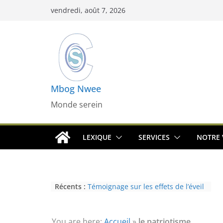
Passer
vendredi, août 7, 2026
au
contenu
Mbog Nwee
Monde serein
LEXIQUE
SERVICES
NOTRE 
Récents :
Témoignage sur les effets de l’éveil
(3ème partie) : la psychose
Témoignage sur les effets de l’éveil
(2nde partie) : le paranormal
You are here:
Accueil
»
le patriotisme