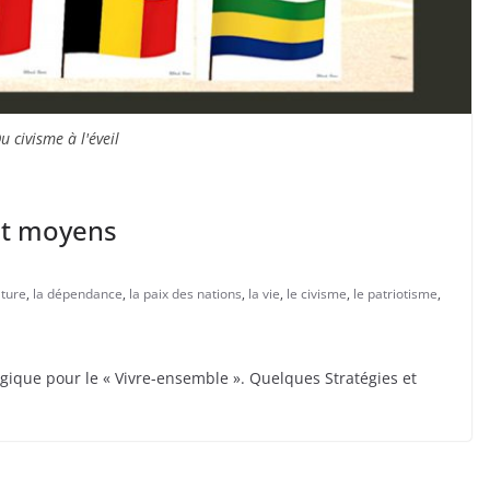
u civisme à l'éveil
 et moyens
lture
,
la dépendance
,
la paix des nations
,
la vie
,
le civisme
,
le patriotisme
,
ique pour le « Vivre-ensemble ». Quelques Stratégies et