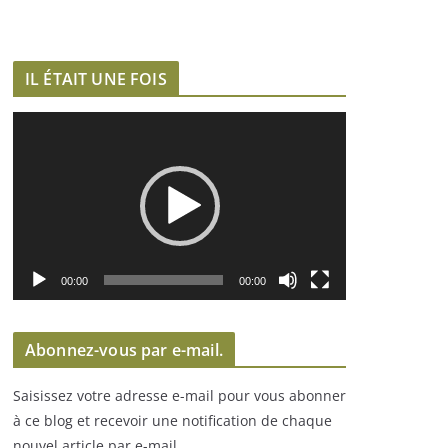
IL ÉTAIT UNE FOIS
L
e
c
t
e
u
r
00:00
00:00
v
i
Abonnez-vous par e-mail.
d
é
Saisissez votre adresse e-mail pour vous abonner
o
à ce blog et recevoir une notification de chaque
nouvel article par e-mail.