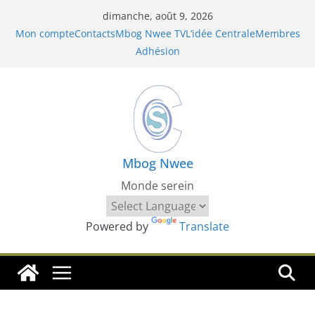
Passer
dimanche, août 9, 2026
au
Mon compte
Contacts
Mbog Nwee TV
L’idée Centrale
Membres
contenu
Adhésion
Mbog Nwee
Monde serein
Powered by
Translate