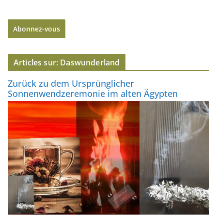
r
e
Abonnez-vous
s
s
e
Articles sur: Daswunderland
e
-
Zurück zu dem Ursprünglicher
m
Sonnenwendzeremonie im alten Ägypten
a
i
l