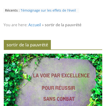
Récents :
Témoignage sur les effets de l’éveil
(3ème partie) : la psychose
Témoignage sur les effets de l’éveil
(2nde partie) : le paranormal
You are here:
Accueil
»
sortir de la pauvrété
Eveil au civisme (Partie 2) : voie de
l’éveil à la conscience
L’Homme et ses Mondes : co-créé et
monde créé (2nde partie)
sortir de la pauvrété
Témoignage sur les effets de l’éveil
(4ème partie) : la conscience