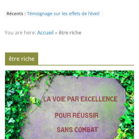
Récents :
Témoignage sur les effets de l’éveil
(3ème partie) : la psychose
Témoignage sur les effets de l’éveil
(2nde partie) : le paranormal
You are here:
Accueil
»
être riche
Eveil au civisme (Partie 2) : voie de
l’éveil à la conscience
L’Homme et ses Mondes : co-créé et
monde créé (2nde partie)
être riche
Témoignage sur les effets de l’éveil
(4ème partie) : la conscience