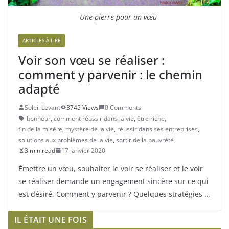
Une pierre pour un vœu
ARTICLES À LIRE
Voir son vœu se réaliser :
comment y parvenir : le chemin
adapté
Soleil Levant
3745 Views
0 Comments
bonheur
,
comment réussir dans la vie
,
être riche
,
fin de la misère
,
mystère de la vie
,
réussir dans ses entreprises
,
solutions aux problèmes de la vie
,
sortir de la pauvrété
3 min read
17 janvier 2020
Émettre un vœu, souhaiter le voir se réaliser et le voir
se réaliser demande un engagement sincère sur ce qui
est désiré. Comment y parvenir ? Quelques stratégies …
IL ÉTAIT UNE FOIS