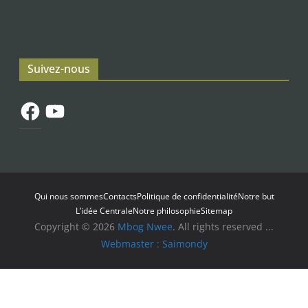
Suivez-nous
Facebook
YouTube
Qui nous sommes
Contacts
Politique de confidentialité
Notre but
L’idée Centrale
Notre philosophie
Sitemap
Copyright © 2026
Mbog Nwee
. All rights reserved ...
Webmaster : Saimondy