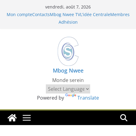
Passer
vendredi, août 7, 2026
au
Mon compte
Contacts
Mbog Nwee TV
L’idée Centrale
Membres
contenu
Adhésion
Mbog Nwee
Monde serein
Powered by
Translate