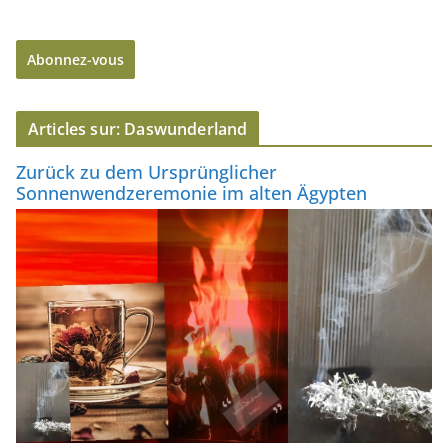
r
e
Abonnez-vous
s
s
e
Articles sur: Daswunderland
e
-
Zurück zu dem Ursprünglicher
m
Sonnenwendzeremonie im alten Ägypten
a
i
l