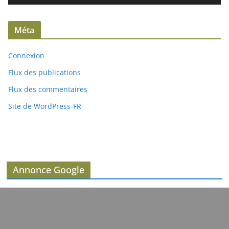
d
é
Méta
o
Connexion
Flux des publications
Flux des commentaires
Site de WordPress-FR
Annonce Google