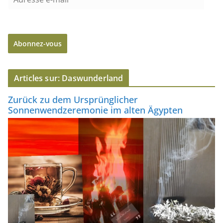
d
r
e
Abonnez-vous
s
s
e
Articles sur: Daswunderland
e
-
Zurück zu dem Ursprünglicher
m
Sonnenwendzeremonie im alten Ägypten
a
i
l