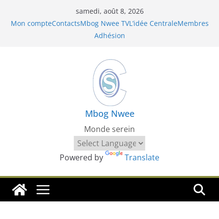
Passer
samedi, août 8, 2026
au
Mon compte
Contacts
Mbog Nwee TV
L’idée Centrale
Membres
contenu
Adhésion
Mbog Nwee
Monde serein
Powered by
Translate