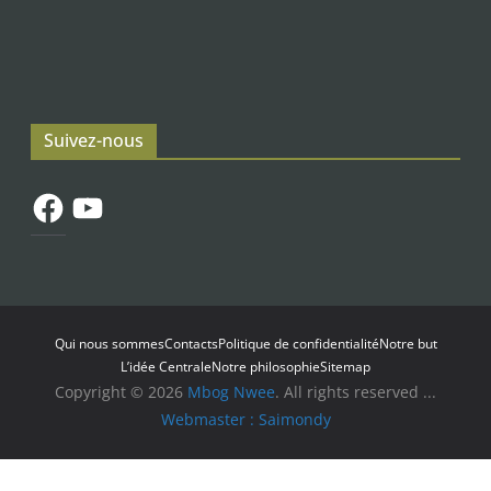
Suivez-nous
Facebook
YouTube
Qui nous sommes
Contacts
Politique de confidentialité
Notre but
L’idée Centrale
Notre philosophie
Sitemap
Copyright © 2026
Mbog Nwee
. All rights reserved ...
Webmaster : Saimondy