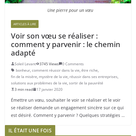
Une pierre pour un vœu
ARTICLES À LIRE
Voir son vœu se réaliser :
comment y parvenir : le chemin
adapté
Soleil Levant
3745 Views
0 Comments
bonheur
,
comment réussir dans la vie
,
être riche
,
fin de la misère
,
mystère de la vie
,
réussir dans ses entreprises
,
solutions aux problèmes de la vie
,
sortir de la pauvrété
3 min read
17 janvier 2020
Émettre un vœu, souhaiter le voir se réaliser et le voir
se réaliser demande un engagement sincère sur ce qui
est désiré. Comment y parvenir ? Quelques stratégies …
IL ÉTAIT UNE FOIS