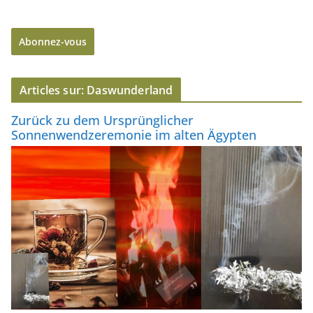
r
e
Abonnez-vous
s
s
e
Articles sur: Daswunderland
e
-
Zurück zu dem Ursprünglicher
m
Sonnenwendzeremonie im alten Ägypten
a
i
l