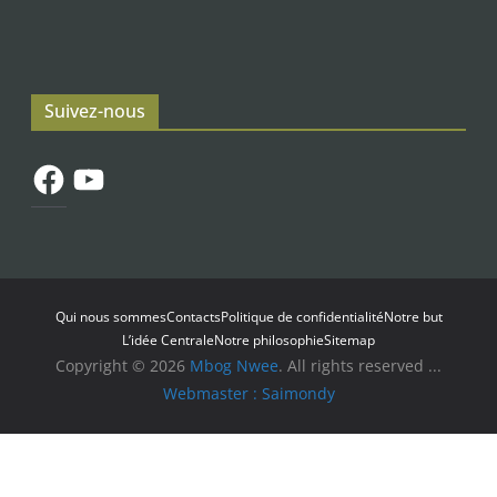
Suivez-nous
Facebook
YouTube
Qui nous sommes
Contacts
Politique de confidentialité
Notre but
L’idée Centrale
Notre philosophie
Sitemap
Copyright © 2026
Mbog Nwee
. All rights reserved ...
Webmaster : Saimondy