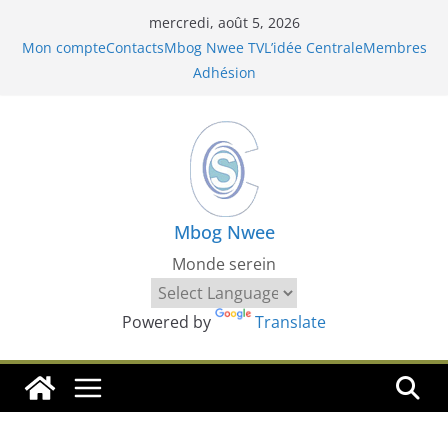
Passer
mercredi, août 5, 2026
au
Mon compte
Contacts
Mbog Nwee TV
L’idée Centrale
Membres
contenu
Adhésion
Mbog Nwee
Monde serein
Powered by
Translate