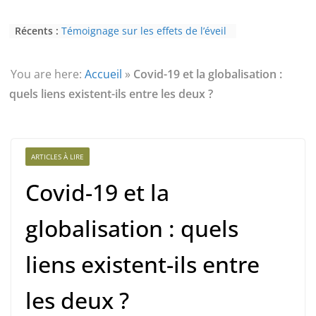
Témoignage sur les effets de l’éveil
Récents :
(3ème partie) : la psychose
Témoignage sur les effets de l’éveil
(2nde partie) : le paranormal
You are here:
Accueil
»
Covid-19 et la globalisation :
Eveil au civisme (Partie 2) : voie de
l’éveil à la conscience
quels liens existent-ils entre les deux ?
L’Homme et ses Mondes : co-créé et
monde créé (2nde partie)
Témoignage sur les effets de l’éveil
(4ème partie) : la conscience
ARTICLES À LIRE
Covid-19 et la
globalisation : quels
liens existent-ils entre
les deux ?