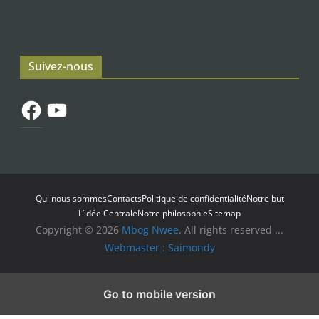
Suivez-nous
Facebook
YouTube
Qui nous sommes
Contacts
Politique de confidentialité
Notre but
L’idée Centrale
Notre philosophie
Sitemap
Copyright © 2026
Mbog Nwee
. All rights reserved ...
Webmaster : Saimondy
Go to mobile version