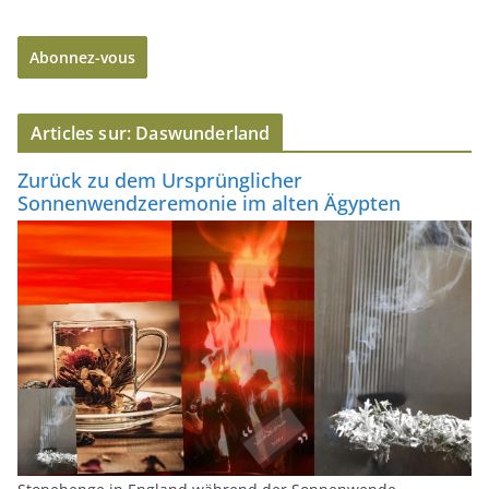
r
e
Abonnez-vous
s
s
e
Articles sur: Daswunderland
e
-
Zurück zu dem Ursprünglicher
m
Sonnenwendzeremonie im alten Ägypten
a
i
l