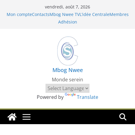
Passer
vendredi, août 7, 2026
au
Mon compte
Contacts
Mbog Nwee TV
L’idée Centrale
Membres
contenu
Adhésion
Mbog Nwee
Monde serein
Powered by
Translate