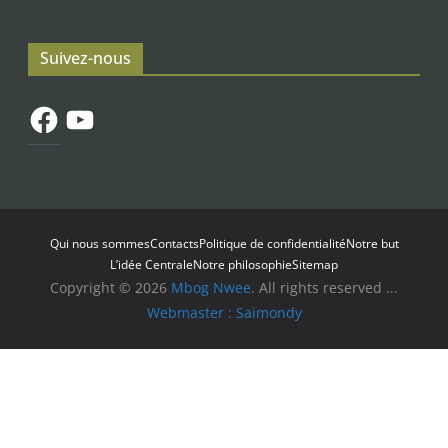
Suivez-nous
Facebook
YouTube
Qui nous sommes
Contacts
Politique de confidentialité
Notre but
L’idée Centrale
Notre philosophie
Sitemap
Copyright © 2026
Mbog Nwee
. All rights reserved ...
Webmaster : Saimondy