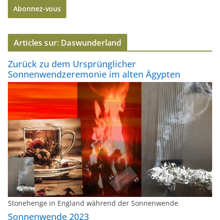
Abonnez-vous
s
s
e
Articles sur: Daswunderland
e
-
Zurück zu dem Ursprünglicher
m
Sonnenwendzeremonie im alten Ägypten
a
i
l
Stonehenge in England während der Sonnenwende
Sonnenwende 2023