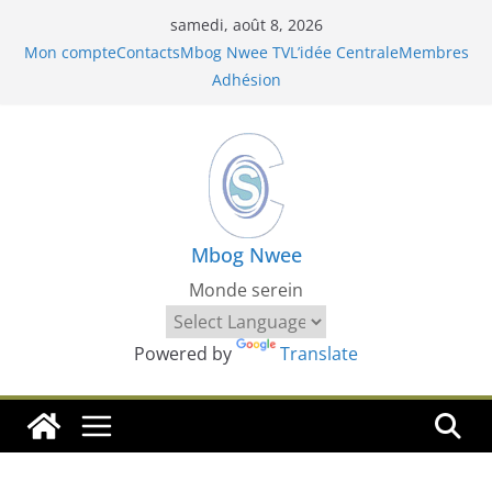
Passer
samedi, août 8, 2026
au
Mon compte
Contacts
Mbog Nwee TV
L’idée Centrale
Membres
contenu
Adhésion
Mbog Nwee
Monde serein
Powered by
Translate