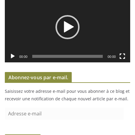
e
c
t
e
u
r
v
i
00:00
00:00
d
é
Abonnez-vous par e-mail.
o
Saisissez votre adresse e-mail pour vous abonner à ce blog et
recevoir une notification de chaque nouvel article par e-mail.
A
d
r
e