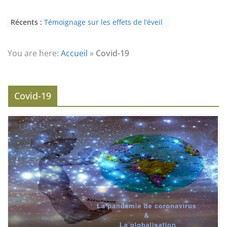
Récents :
Témoignage sur les effets de l’éveil
(3ème partie) : la psychose
Témoignage sur les effets de l’éveil
(2nde partie) : le paranormal
You are here:
Accueil
»
Covid-19
Eveil au civisme (Partie 2) : voie de
l’éveil à la conscience
L’Homme et ses Mondes : co-créé et
monde créé (2nde partie)
Covid-19
Témoignage sur les effets de l’éveil
(4ème partie) : la conscience