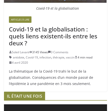
Covid-19 et la globalisation
ARTICLES À LIRE
Covid-19 et la globalisation :
quels liens existent-ils entre les
deux ?
Soleil Levant
3145 Views
0 Comments
antidote
,
Covid-19
,
infection
,
thérapie
,
vaccin
4 min read
4 avril 2020
La thématique de la Covid-19 trahi le but de la
globalisation. Conséquences d’un monde passé de
l’épidémie à une pandémie en 3 mois seulement.
IL ÉTAIT UNE FOIS
L