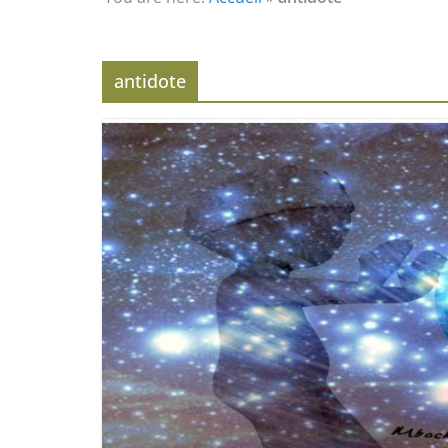
Eveil au civisme (Partie 2) : voie de
l’éveil à la conscience
L’Homme et ses Mondes : co-créé et
monde créé (2nde partie)
antidote
Témoignage sur les effets de l’éveil
(4ème partie) : la conscience