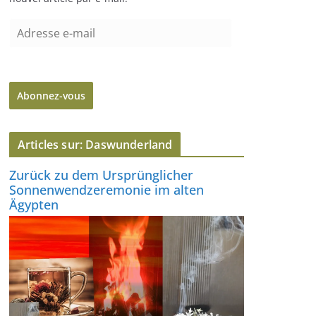
A
d
r
e
Abonnez-vous
s
s
e
Articles sur: Daswunderland
e
-
Zurück zu dem Ursprünglicher
m
Sonnenwendzeremonie im alten
a
Ägypten
i
l