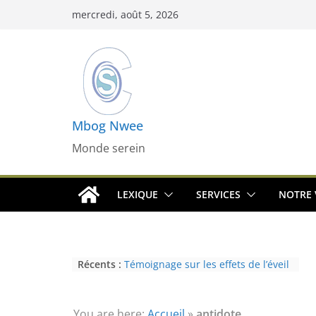
Passer
mercredi, août 5, 2026
au
contenu
Mbog Nwee
Monde serein
LEXIQUE
SERVICES
NOTRE 
Récents :
Témoignage sur les effets de l’éveil
(3ème partie) : la psychose
Témoignage sur les effets de l’éveil
(2nde partie) : le paranormal
You are here:
Accueil
»
antidote