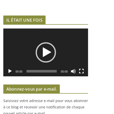
IL ÉTAIT UNE FOIS
L
e
c
t
e
u
r
00:00
00:00
v
i
Abonnez-vous par e-mail.
d
é
Saisissez votre adresse e-mail pour vous abonner
o
à ce blog et recevoir une notification de chaque
nouvel article par e-mail.