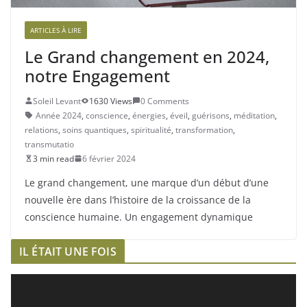
ARTICLES À LIRE
Le Grand changement en 2024,
notre Engagement
Soleil Levant
1630 Views
0 Comments
Année 2024
,
conscience
,
énergies
,
éveil
,
guérisons
,
méditation
,
relations
,
soins quantiques
,
spiritualité
,
transformation
,
transmutatio
3 min read
6 février 2024
Le grand changement, une marque d’un début d’une
nouvelle ère dans l’histoire de la croissance de la
conscience humaine. Un engagement dynamique
IL ÉTAIT UNE FOIS
L
e