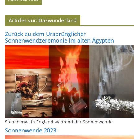
s
e
Articles sur: Daswunderland
e
-
Zurück zu dem Ursprünglicher
m
Sonnenwendzeremonie im alten Ägypten
a
i
l
Stonehenge in England während der Sonnenwende
Sonnenwende 2023