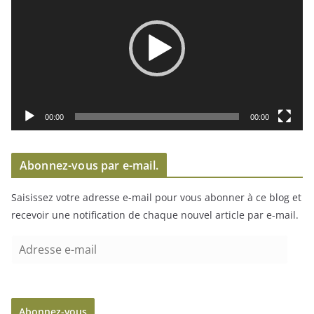
c
t
e
u
r
v
i
00:00
00:00
d
é
Abonnez-vous par e-mail.
o
Saisissez votre adresse e-mail pour vous abonner à ce blog et
recevoir une notification de chaque nouvel article par e-mail.
A
d
r
e
Abonnez-vous
s