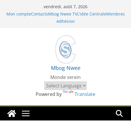
Passer
vendredi, août 7, 2026
au
Mon compte
Contacts
Mbog Nwee TV
L’idée Centrale
Membres
contenu
Adhésion
Mbog Nwee
Monde serein
Powered by
Translate