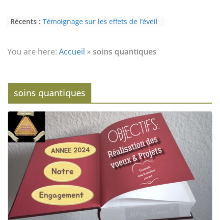
Récents :
Témoignage sur les effets de l’éveil
(3ème partie) : la psychose
Témoignage sur les effets de l’éveil
(2nde partie) : le paranormal
You are here:
Accueil
»
soins quantiques
Eveil au civisme (Partie 2) : voie de
l’éveil à la conscience
L’Homme et ses Mondes : co-créé et
monde créé (2nde partie)
soins quantiques
Témoignage sur les effets de l’éveil
(4ème partie) : la conscience