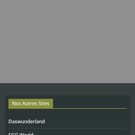
Nos Autres Sites
Daswunderland
SGG World