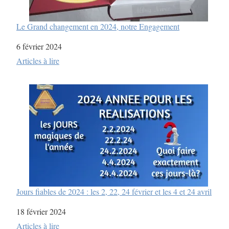
Le Grand changement en 2024, notre Engagement
Date
6 février 2024
Par rapport à
Articles à lire
Jours fiables de 2024 : les 2, 22, 24 février et les 4 et 24 avril
Date
18 février 2024
Par rapport à
Articles à lire