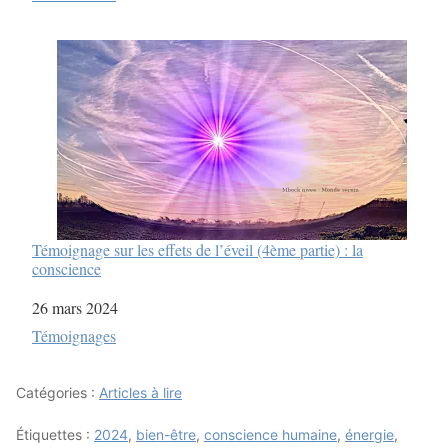
Témoignage sur les effets de l’éveil (4ème partie) : la
conscience
Date
26 mars 2024
Par rapport à
Témoignages
Catégories :
Articles à lire
Étiquettes :
2024
,
bien-être
,
conscience humaine
,
énergie
,